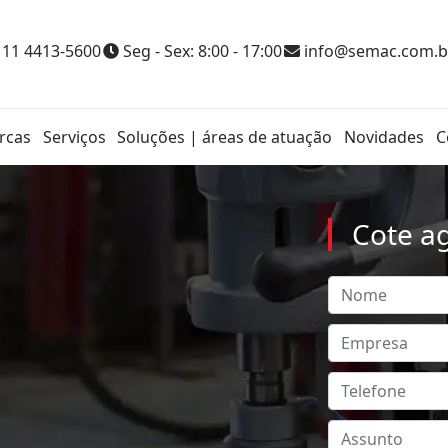
 11 4413-5600
Seg - Sex: 8:00 - 17:00
info@semac.com.b
rcas
Serviços
Soluções | áreas de atuação
Novidades
C
Cote a