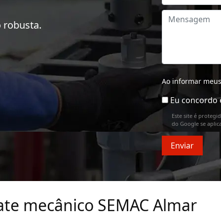
 robusta.
Ao informar meus
Eu concordo 
Este site é proteg
do Google se aplic
Enviar
ate mecânico SEMAC Almar