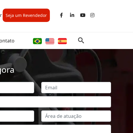
r
Seja um Revendedor
ontato
gora