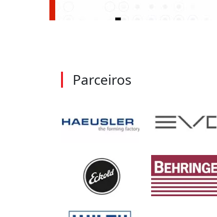
Parceiros
Serras Copo WILPU | Sierras huecas WILP