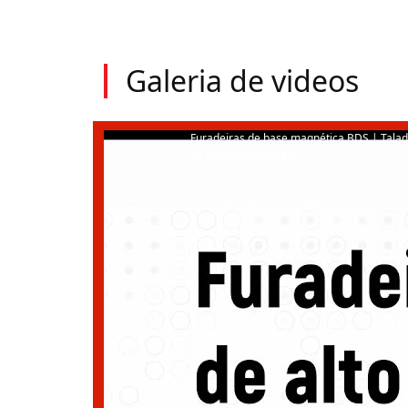
Galeria de videos
Furadeiras de base magnética BDS | Tala
de base magnética BDS